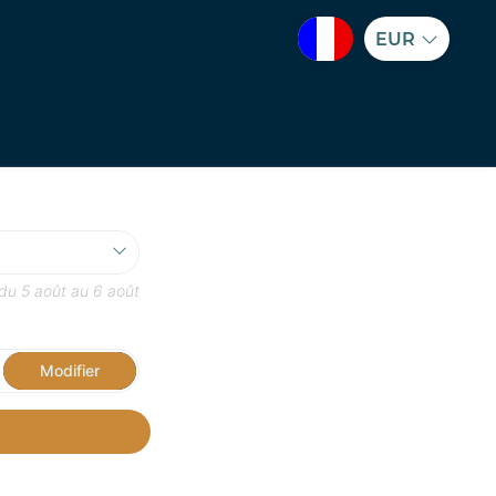
EUR
 du
5 août
au
6 août
Modifier