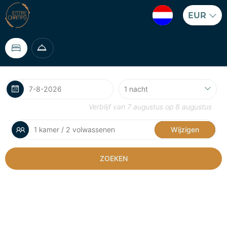
EUR
Verblijf van
7 augustus
op
8 augustus
1 kamer / 2 volwassenen
Wijzigen