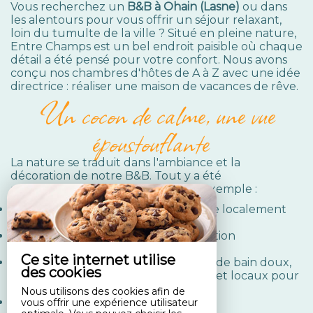
Vous recherchez un
B&B
à Ohain (Lasne)
ou dans
les alentours pour vous offrir un séjour relaxant,
loin du tumulte de la ville ? Situé en pleine nature,
Entre Champs est un bel endroit paisible où chaque
détail a été pensé pour votre confort. Nous avons
conçu nos chambres d'hôtes de A à Z avec une idée
directrice : réaliser une maison de vacances de rêve.
Un cocon de calme, une vue
époustouflante
La nature se traduit dans l'ambiance et la
décoration de notre B&B. Tout y a été
soigneusement choisi comme, par exemple :
une
literie
ultra confortable
produite localement
(marque Beka®) ;
des chambres spacieuses à la décoration
chaleureuse ;
Ce site internet utilise
des salles de bain
équipées
d'essuies de bain doux,
des cookies
avec shampoings et gels douche bio et locaux pour
prendre soin de votre corps ;
Nous utilisons des cookies afin de
…
vous offrir une expérience utilisateur