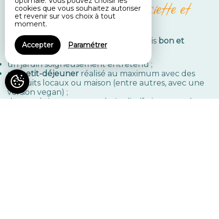
La nature dans l'assiette et
optimale. Vous pouvez choisir les
cookies que vous souhaitez autoriser
alentour
et revenir sur vos choix à tout
moment.
Dans notre B&B, tout doit être à la fois
bon et
Accepter
Paramétrer
beau
avec :
un jardin soigneusement entretenu ;
un
petit-déjeuner
réalisé au maximum avec des
produits locaux ou maison (entre autres, avec une
version vegan) ;
des produits provenant du jardin (fraises, menthe,
rhubarbe, verveine…) ;
des
œufs frais
chaque matin pondus par les poules
du jardin ;
…
Et bientôt, nous devrions produire notre propre
miel !
Un acceuil en douceur
Céleste
est l'hôtesse d'Entre Champs. Elle a conçu
la maison avec son père architecte (
Joël Coupez
), le
jardin avec sa mère et la décoration avec ses talents
de décoratrice / accessoiriste / costumière pour le