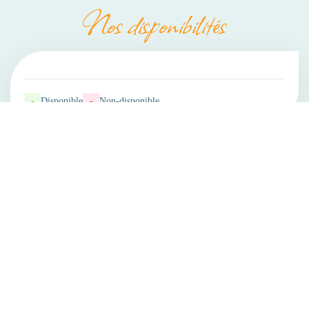
Nos disponibilités
-
Disponible
-
Non-disponible
Entre Champs
Chaussée De Louvain 619,
1380 OHAIN - BELGIQUE
+32 478 16 24 90
Contacter par email