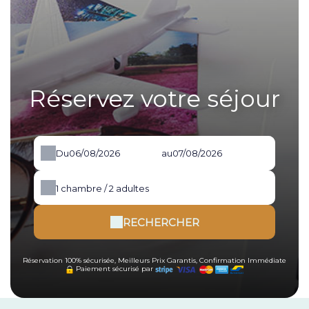
Réservez votre séjour
Du
au
1
chambre /
2
adultes
RECHERCHER
Réservation 100% sécurisée, Meilleurs Prix Garantis, Confirmation Immédiate
Paiement sécurisé par